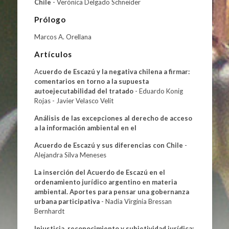
Chile
- Verónica Delgado Schneider
Prólogo
Marcos A. Orellana
Artículos
A
cuerdo de Escazú y la negativa chilena a firmar:
comentarios en torno a la supuesta
autoejecutabilidad del tratado
- Eduardo Konig
Rojas - Javier Velasco Velit
Análisis de las excepciones al derecho de acceso
a la información ambiental en el
Acuerdo de Escazú y sus diferencias con Chile
-
Alejandra Silva Meneses
La inserción del Acuerdo de Escazú en el
ordenamiento jurídico argentino en materia
ambiental. Aportes para pensar una gobernanza
urbana participativa
- Nadia Virginia Bressan
Bernhardt
Injusticia, reconocimiento y subjetividad jurídica: